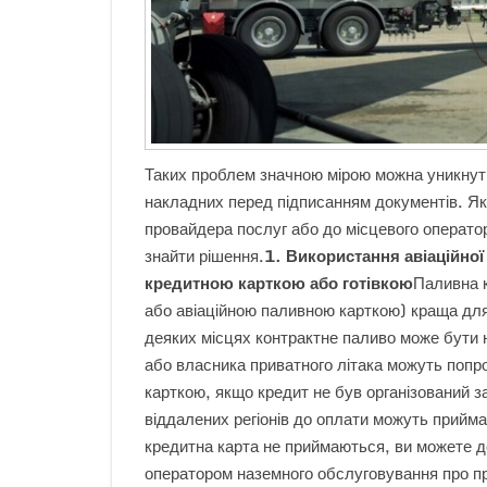
Таких проблем значною мірою можна уникнути
накладних перед підписанням документів. Як
провайдера послуг або до місцевого операто
знайти рішення.
1. Використання авіаційної
кредитною карткою або готівкою
Паливна 
або авіаційною паливною карткою) краща для
деяких місцях контрактне паливо може бути 
або власника приватного літака можуть поп
карткою, якщо кредит не був організований 
віддалених регіонів до оплати можуть прийма
кредитна карта не приймаються, ви можете д
оператором наземного обслуговування про п