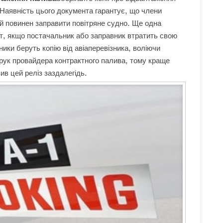
 Наявність цього документа гарантує, що члени
ий повинен заправити повітряне судно. Ще одна
т, якщо постачальник або заправник втратить свою
ники беруть копію від авіаперевізника, воліючи
 рук провайдера контрактного палива, тому краще
ив цей реліз заздалегідь.