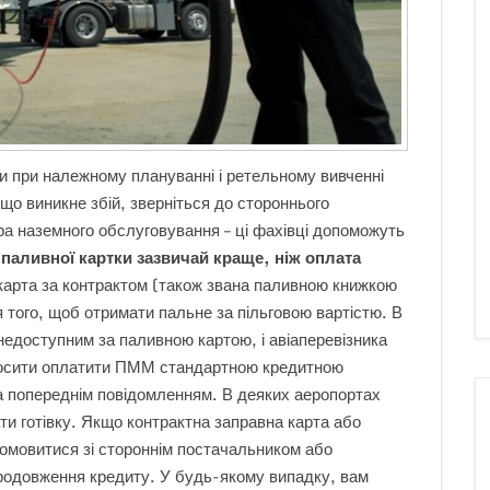
 при належному плануванні і ретельному вивченні
що виникне збій, зверніться до стороннього
ра наземного обслуговування – ці фахівці допоможуть
 паливної картки зазвичай краще, ніж оплата
карта за контрактом (також звана паливною книжкою
 того, щоб отримати пальне за пільговою вартістю. В
недоступним за паливною картою, і авіаперевізника
росити оплатити ПММ стандартною кредитною
за попереднім повідомленням. В деяких аеропортах
ти готівку. Якщо контрактна заправна карта або
омовитися зі стороннім постачальником або
родовження кредиту. У будь-якому випадку, вам