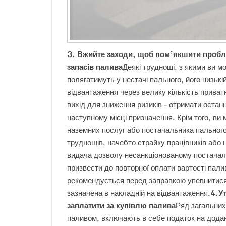
3. Вжийте заходи, щоб пом’якшити пробле
запасів палива
Деякі труднощі, з якими ви м
полягатимуть у нестачі пального, його низькі
відвантаження через велику кількість прива
вихід для зниження ризиків – отримати останн
наступному місці призначення. Крім того, ви
наземних послуг або постачальника пального
труднощів, начебто страйку працівників або
видача дозволу несанкціонованому постачал
призвести до повторної оплати вартості пали
рекомендується перед заправкою упевнитися,
зазначена в накладній на відвантаження.
4.Ут
заплатити за купівлю палива
Ряд загальних
паливом, включають в себе податок на додан