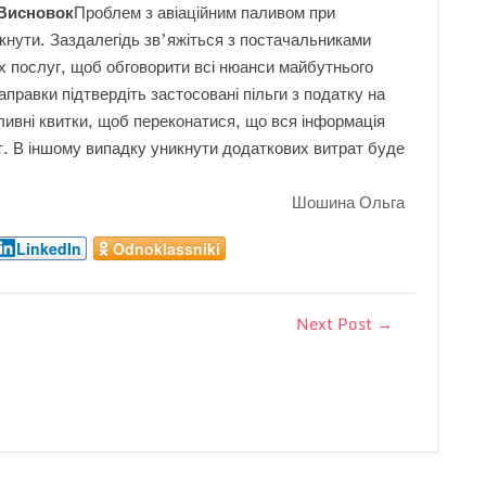
Висновок
Проблем з авіаційним паливом при
нути. Заздалегідь зв’яжіться з постачальниками
х послуг, щоб обговорити всі нюанси майбутнього
правки підтвердіть застосовані пільги з податку на
ливні квитки, щоб переконатися, що вся інформація
ент. В іншому випадку уникнути додаткових витрат буде
Шошина Ольга
LinkedIn
Odnoklassniki
Next Post
→