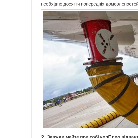
необхідно досягти попередніх домовленостей
2. Завжди майте при собі копії про відва