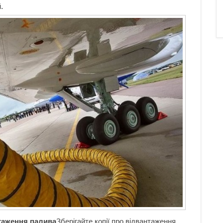
.
нтаження палива
Зберігайте копії про відвантаження