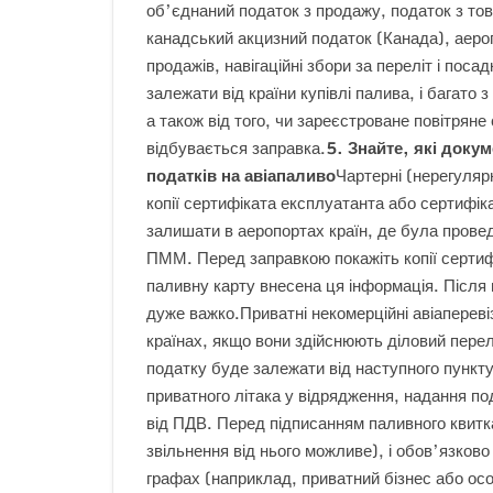
об’єднаний податок з продажу, податок з тов
канадський акцизний податок (Канада), аероп
продажів, навігаційні збори за переліт і посад
залежати від країни купівлі палива, і багато 
а також від того, чи зареєстроване повітряне 
відбувається заправка.
5. Знайте, які доку
податків на авіапаливо
Чартерні (нерегулярн
копії сертифіката експлуатанта або сертифіка
залишати в аеропортах країн, де була провед
ПММ. Перед заправкою покажіть копії сертиф
паливну карту внесена ця інформація. Після
дуже важко.Приватні некомерційні авіапереві
країнах, якщо вони здійснюють діловий перелі
податку буде залежати від наступного пункт
приватного літака у відрядження, надання по
від ПДВ. Перед підписанням паливного квитк
звільнення від нього можливе), і обов’язково
графах (наприклад, приватний бізнес або осо