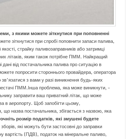
ми, з якими можете зіткнутися при поповненні
ожете зіткнутися при спробі поповнити запаси палива,
й якості, страйку паливозаправників або затримці
тних літаків, яким також потрібне ПММ. Найкращий
і дані від постачальника палива про ситуацію в
 можете попросити стороннього провайдера, оператора
 зв’язатися з вами у разі виникнення будь-яких
 нестачі ПММ.Інша проблема, яка може виникнути, –
ьнику заправити ваш приватний літак, що може
ва в аеропорту. Щоб запобігти цьому,
 що назва постачальника, збігається з назвою, яка
очніть розмір податків, які змушені будете
 зборів, які можуть бути застосовні до заправки
у вартість (ПДВ), податок на мінеральне паливо,