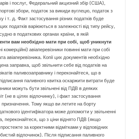
арів і послуг, Федеральний акцизний збір (США),
ортові збори, податок за викиди вуглецю, податок з
ку і т. д. Факт застосування різних податків буде
з цих податків варіюються в залежності від типу рейсу,
судно в податкових органах країни, в якій
менти вам необхідно мати при собі, щоб уникнути
і комерційні) авіаперевізники повинні мати при собі
та авіаперевізника. Копії цих документів необхідно
ена заправка, щоб звільнити себе від податків на
ікатів паливозаправнику і переконайтеся, що в
 підписання паливного квитка оскаржити витрати буде
зники можуть бути звільнені від ПДВ в деяких
т (не в цілях відпочинку), і факт застосування
у призначення. Тому якщо ви летите на борту
даткового ідентифікатора може допомогти у звільненні
а, переконайтеся, що з ціни віднято ПДВ (якщо
 простежте за коректними відмітками у відповідних
бистий відпочинок). Після підписання паливного