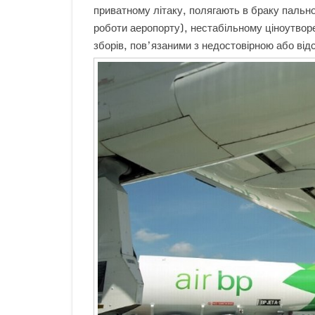
приватному літаку, полягають в браку пально
роботи аеропорту), нестабільному ціноутворе
зборів, пов’язаними з недостовірною або від