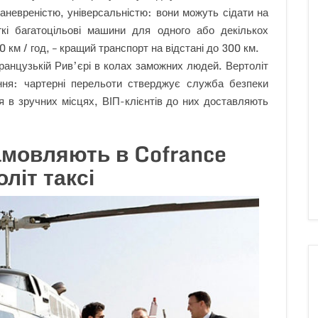
аневреністю, універсальністю: вони можуть сідати на
кі багатоцільові машини для одного або декількох
0 км / год, – кращий транспорт на відстані до 300 км.
анцузькій Рив’єрі в колах заможних людей. Вертоліт
ання: чартерні перельоти стверджує служба безпеки
я в зручних місцях, ВІП-клієнтів до них доставляють
амовляють в Cofrance
літ таксі