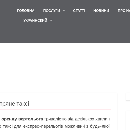
ГОЛОВНА
ПОСЛУГИ
СТАТТІ
НОВИНИ
ПРО Н
УКРАИНСКИЙ
тряне таксі
–
оренду вертольота
тривалістю від декількох хвилин
о таксі для експрес-перельотів можливий з будь-якої