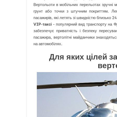
Вертольоти в мобільних перельотах зручні м
грунт або точки з штучним покриттям. Лег
пасажирів, які летять зі швидкістю близько 24
VIP-таксі
– популярний вид транспорту на Фр
забезпечує приватність і безпеку пересув
пасажира, вертолітні майданчики знаходятьс
на автомобілях.
Для яких цілей з
верто