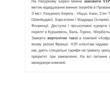
На Лазурному Березі можна
замовити
VIP
метою відвідування винних погребів в Прованс
З міст Лазурного Берега – Ніцци, Канн, Сен
(Швейцарія), Барселони і Мадрида (Іспанія), 
Флоренції. Доступні і гірськолижні курорт
переліт в Куршевель, Валь-Торенс, Мерібель
Замовте
вертолітне таксі
в компанії «Кофр
якому регіоні Франції. VIP-клієнтам надамо 
нас діють спеціальні тарифи на тривалу оренд
пріоритет при замовленні. На всі питання 
менеджери компанії.