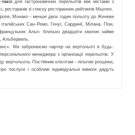
-таксі
для гастрономічних перельотів між містами з
і, ресторанів зі списку ресторанних рейтингів Мішлен.
-Тропе, Монако – менше двох годин польоту до Женеви
італійських Сан-Ремо, Генуї, Сардинії, Мілана, Пізи,
и французьких Альп: близько двадцяти хвилин займе
, Альбервиль.
анс». Ми забронюємо чартер на вертольоті в будь-
персонального менеджера з організації перельотів. У
у вертольота. Постійним клієнтам – пільгові розцінки,
про послуги і особливі індивідуальні вимоги дадуть