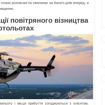
ї плани розписані по хвилинах на багато днів вперед, а
еміщення.
ції повітряного візництва
ртольотах
ильоту і місця прибуття узгоджуються з клієнтом.