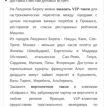
доставка к местам деловых встреч.
На Лазурном Берегу можно
заказать VIP-такси
для
гастрономических перелётов между городами с
целью посещения винных погребов в Провансе,
ресторанов из списка ресторанных рейтингов
Мишлен.
Из городов Лазурного Берега – Ниццы, Канн, Сен-
Тропе, Монако – меньше двух часов полёта до
Женевы (Швейцария), Барселоны и Мадрида
(Испания), итальянских Сан-Ремо, Генуи,
Сардинии, Милана, Пизы, Флоренции. Доступны и
горнолыжные курорты французских Альп: около
двадцати минут займет перелёт в Куршевель,
Валь-Торенс, Мерибель, Альбервиль.
Закажите
вертолетное такси
в компании
«Кофранс». Мы забронируем чартер на вертолёте в
любом регионе Франции. VIP-клиентам
предоставим персонального менеджера по