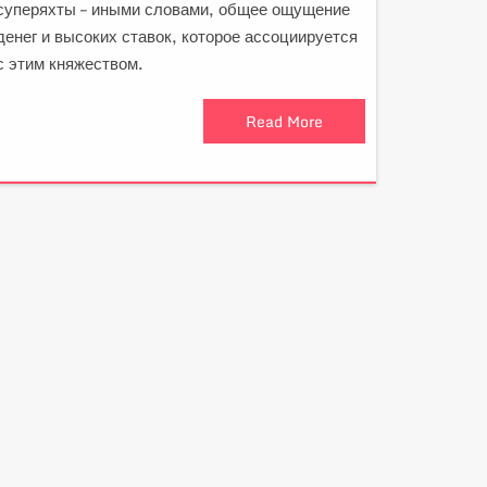
суперяхты – иными словами, общее ощущение
денег и высоких ставок, которое ассоциируется
с этим княжеством.
Read More