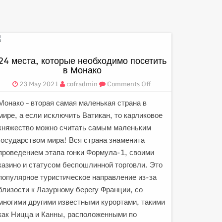
24 места, которые необходимо посетить
в Монако
23 May 2021
cofradmin
Comments Off
Монако – вторая самая маленькая страна в
мире, а если исключить Ватикан, то карликовое
княжество можно считать самым маленьким
государством мира! Вся страна знаменита
проведением этапа гонки Формула-1, своими
казино и статусом беспошлинной торговли. Это
популярное туристическое направление из-за
близости к Лазурному берегу Франции, со
многими другими известными курортами, такими
как Ницца и Канны, расположенными по