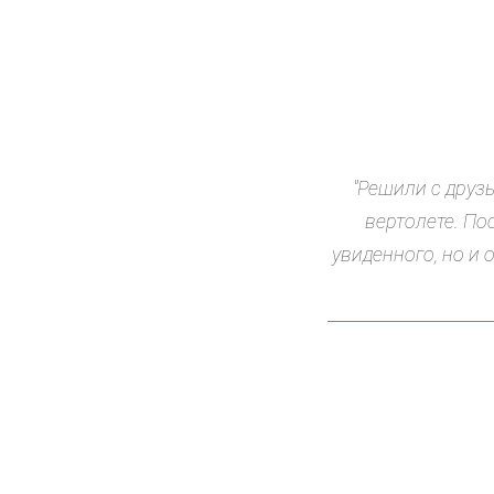
ии, и устроить себе экскурсию на
полета. Восторг! И не только от
здку на вертолете в Италию. Просто