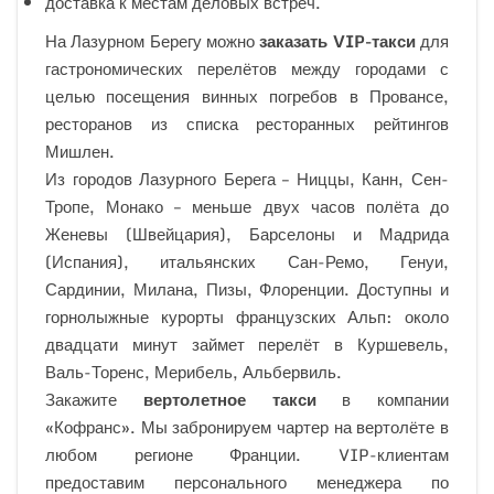
доставка к местам деловых встреч.
На Лазурном Берегу можно
заказать VIP-такси
для
гастрономических перелётов между городами с
целью посещения винных погребов в Провансе,
ресторанов из списка ресторанных рейтингов
Мишлен.
Из городов Лазурного Берега – Ниццы, Канн, Сен-
Тропе, Монако – меньше двух часов полёта до
Женевы (Швейцария), Барселоны и Мадрида
(Испания), итальянских Сан-Ремо, Генуи,
Сардинии, Милана, Пизы, Флоренции. Доступны и
горнолыжные курорты французских Альп: около
двадцати минут займет перелёт в Куршевель,
Валь-Торенс, Мерибель, Альбервиль.
Закажите
вертолетное такси
в компании
«Кофранс». Мы забронируем чартер на вертолёте в
любом регионе Франции. VIP-клиентам
предоставим персонального менеджера по