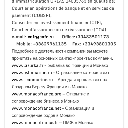
d’immatriculation ORIAS 14005763 en qualité de:
Courtier en opérations de banque et en services de
paiement (COBSP),
Conseiller en investissement financier (CIF),
Courtier d’assurance ou de réassurance (COA)
e-mail:
cofr@cofr.ru
Office:+33483501173
Mobile: +33629961135 Fax: +33493801305
Подробнее о деятельности компании вы можете
прочитать на основных сайтах-проектах компании:
www.lazurka.fr
– рыбалка во Франции и Монако
www.oslomarine.ru
– Страхование катеров и яхт
www.scanmarine.ru
— Аренда и продажа яхт на
Лазурном Берегу Франции и в Монако
www.monacofrance.org
— Открытие и
сопровождение бизнеса в Монако
www.monacofrance.net
– Организация и
сопровождение родов в Монако
www.monacofrance.fr
— ПМЖ в Монако