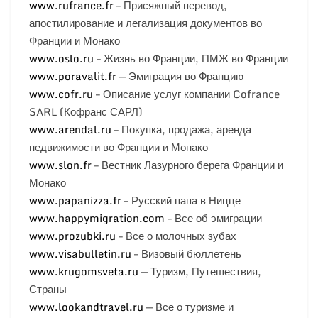
www.rufrance.fr
– Присяжный перевод,
апостилирование и легализация документов во
Франции и Монако
www.oslo.ru
– Жизнь во Франции, ПМЖ во Франции
www.poravalit.fr
— Эмиграция во Францию
www.cofr.ru
– Описание услуг компании Cofrance
SARL (Кофранс САРЛ)
www.arendal.ru
– Покупка, продажа, аренда
недвижимости во Франции и Монако
www.slon.fr
– Вестник Лазурного берега Франции и
Монако
www.papanizza.fr
– Русский папа в Ницце
www.happymigration.com
– Все об эмиграции
www.prozubki.ru
– Все о молочных зубах
www.visabulletin.ru
– Визовый бюллетень
www.krugomsveta.ru
— Туризм, Путешествия,
Страны
www.lookandtravel.ru
— Все о туризме и