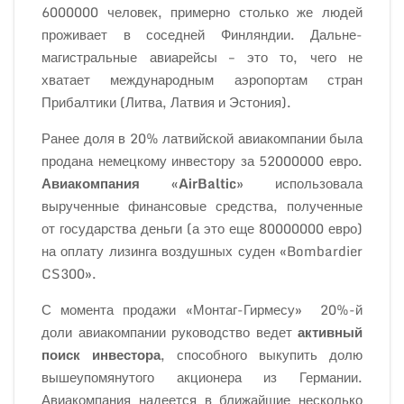
6000000 человек, примерно столько же людей
проживает в соседней Финляндии. Дальне-
магистральные авиарейсы – это то, чего не
хватает международным аэропортам стран
Прибалтики (Литва, Латвия и Эстония).
Ранее доля в 20% латвийской авиакомпании была
продана немецкому инвестору за 52000000 евро.
Авиакомпания «AirBaltic»
использовала
вырученные финансовые средства, полученные
от государства деньги (а это еще 80000000 евро)
на оплату лизинга воздушных суден «Bombardier
CS300».
С момента продажи «Монтаг-Гирмесу» 20%-й
доли авиакомпании руководство ведет
активный
поиск инвестора
, способного выкупить долю
вышеупомянутого акционера из Германии.
Авиакомпания надеется в ближайшие несколько