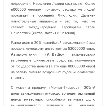
недооценен. Население Латвии составляет более
6000000 человек, примерно столько же людей
проживает в соседней Финляндии. Дальне-
магистральные авиарейсы – это то, чего не
хватает международным аэропортам стран
Прибалтики (Литва, Латвия и Эстония).
Ранее доля в 20% латвийской авиакомпании была
продана немецкому инвестору за 52000000 евро.
Авиакомпания «AirBaltic»
использовала
вырученные финансовые средства, полученные
от государства деньги (а это еще 80000000 евро)
на оплату лизинга воздушных суден «Bombardier
CS300».
С момента продажи «Монтаг-Гирмесу» 20%-й
доли авиакомпании руководство ведет
активный
поиск инвестора
, способного выкупить долю
вышеупомянутого акционера из Германии.