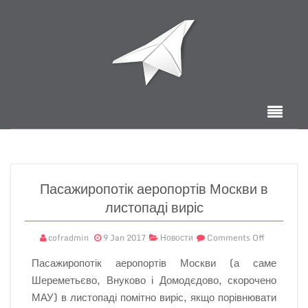
Пасажиропотік аеропортів Москви в
листопаді виріс
cofradmin
9 Jan 2017
Новости
Comments Off
Пасажиропотік аеропортів Москви (а саме
Шереметьєво, Внуково і Домодєдово, скорочено
МАУ) в листопаді помітно виріс, якщо порівнювати