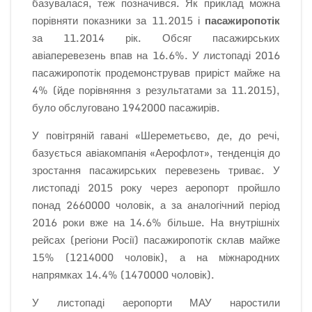
базувалася, теж позначився. Як приклад можна
порівняти показники за 11.2015 і
пасажиропотік
за 11.2014 рік. Обсяг пасажирських
авіаперевезень впав на 16.6%. У листопаді 2016
пасажиропотік продемонстрував приріст майже на
4% (йде порівняння з результатами за 11.2015),
було обслуговано 1942000 пасажирів.
У повітряній гавані «Шереметьєво, де, до речі,
базується авіакомпанія «Аерофлот», тенденція до
зростання пасажирських перевезень триває. У
листопаді 2015 року через аеропорт пройшло
понад 2660000 чоловік, а за аналогічний період
2016 роки вже на 14.6% більше. На внутрішніх
рейсах (регіони Росії) пасажиропотік склав майже
15% (1214000 чоловік), а на міжнародних
напрямках 14.4% (1470000 чоловік).
У листопаді аеропорти МАУ наростили