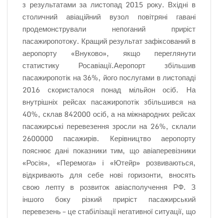
з результатами за листопад 2015 року. Вхідні в
столичний авіаційний вузол повітряні гавані
продемонстрували непоганий приріст
пасажиропотоку. Кращий результат зафіксований в
аеропорту «Внуково», якщо переглянути
статистику Росавіації.
Аеропорт збільшив
пасажиропотік на 36%, його послугами в листопаді
2016 скористалося понад мільйон осіб. На
внутрішніх рейсах пасажиропотік збільшився на
40%, склав 842000 осіб, а на міжнародних рейсах
пасажирські перевезення зросли на 26%, склали
2600000 пасажирів. Керівництво аеропорту
пояснює дані показники тим, що авіаперевізники
«Росія», «Перемога» і «Ютейр» розвиваються,
відкривають для себе нові горизонти, вносять
свою лепту в розвиток авіасполучення РФ. З
іншого боку різкий приріст пасажирський
перевезень – це стабілізації негативної ситуації, що