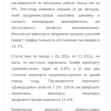
пасажиропотік по внутрішніх рейсах більш ніж на
9%. Листопад виявився першим за рік місяцем,
який продемонстрував позитивну динаміку в
сегменті міжнародних авіаперевезень, які
обслуговують російські авіаперевізники.
Московські аеропорти продемонстрували сукупний
приріст трафіку (кількість обслужених пасажирів) в
14.1%.
Статистика за період з 01.2016 по 11.2016, на
жаль, не настільки задовільна. Трафік аеропорту
«Шереметьєво» підріс на 6.8%, а от інші два
столичні аеропорти продемонстрували за даний
період спад. Пасажиропотік аеропорту
«Домодєдово» впав на 7.1%. Обсяг пасажирських
перевезень аеропорту «Внуково»
продемонстрував падіння на 14.6%.
Керівництво аеропорту «Домодєдово»