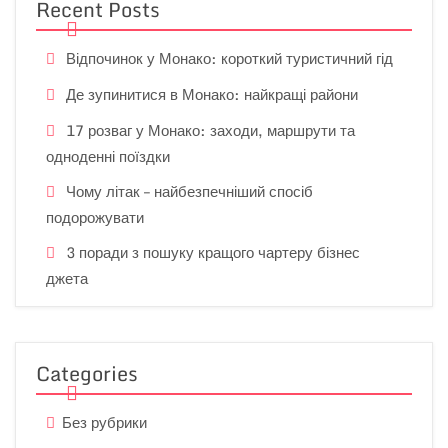
Recent Posts
Відпочинок у Монако: короткий туристичний гід
Де зупинитися в Монако: найкращі райони
17 розваг у Монако: заходи, маршрути та
одноденні поїздки
Чому літак – найбезпечніший спосіб
подорожувати
3 поради з пошуку кращого чартеру бізнес
джета
Categories
Без рубрики