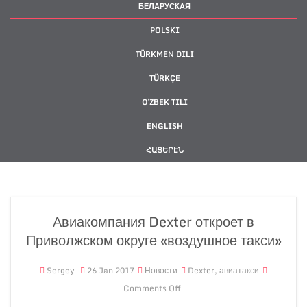
БЕЛАРУСКАЯ
POLSKI
TÜRKMEN DILI
TÜRKÇE
OʻZBEK TILI
ENGLISH
ՀԱՅԵՐԷՆ
Авиакомпания Dexter откроет в
Приволжском округе «воздушное такси»
Sergey
26 Jan 2017
Новости
Dexter
,
авиатакси
Comments Off