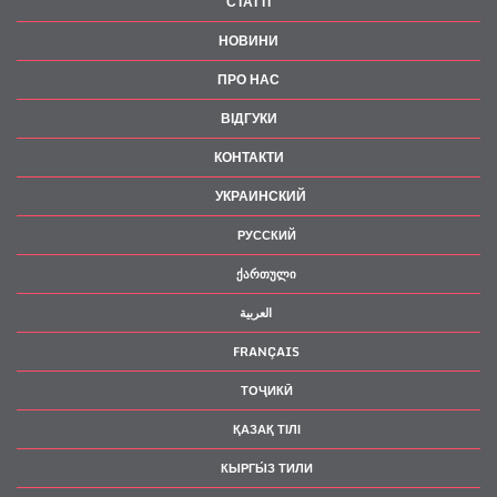
СТАТТІ
НОВИНИ
ПРО НАС
ВІДГУКИ
КОНТАКТИ
УКРАИНСКИЙ
РУССКИЙ
ᲥᲐᲠᲗᲣᲚᲘ
العربية
FRANÇAIS
ТОҶИКӢ
ҚАЗАҚ ТІЛІ
КЫРГЫ́З ТИЛИ