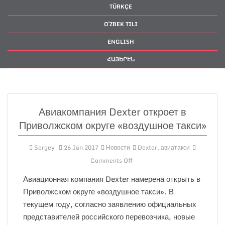
TÜRKÇE
OʻZBEK TILI
ENGLISH
ՀԱՅԵՐԷՆ
Авиакомпания Dexter откроет в
Приволжском округе «воздушное такси»
Sergey
26 Jan 2017
Новости
Dexter
,
авиатакси
Comments Off
Авиационная компания Dexter намерена открыть в
Приволжском округе «воздушное такси». В
текущем году, согласно заявлению официальных
представителей российского перевозчика, новые