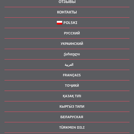
ОТЗЫВЫ
КОНТАКТЫ
POLSKI
РУССКИЙ
УКРАИНСКИЙ
ᲥᲐᲠᲗᲣᲚᲘ
العربية
FRANÇAIS
ТОҶИКӢ
ҚАЗАҚ ТІЛІ
КЫРГЫ́З ТИЛИ
БЕЛАРУСКАЯ
TÜRKMEN DILI