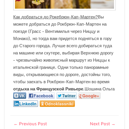
Как добраться до Рокебрюн-Кап-Мартен?
Вы
можете добраться до Рокбрюн-Кап-Мартен на
поезде (Грасс – Вентимилья через Ниццу и
Монако), но тогда вам придется подняться в гору
до Старого города. Лучше всего добираться туда
на машине или скутере, выбирая Верхнюю дорогу
– чрезвычайно живописный маршрут из Ниццы к
итальянской границе. Одни только панорамные
виды, открывающиеся по дороге, достойны того,
чтобы заехать в Рокбрюн-Кап-Мартен во время
отдыха на Французской Ривьере
.Шошина Ольга
VK
Facebook
Twitter
Google+
LinkedIn
Odnoklassniki
←
Previous Post
Next Post
→