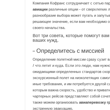
Компания Кофранс сотрудничает с сетью пар
авиации
различные опции – от сверхлегких
разнообразие выбора может пугать и запуты
решающее значение, если вам необходимо о
своего начальства.
Вот три совета, которые помогут ва
ваших нужд.
– Определитесь с миссией
Определение полетной миссии сразу сузит в
/ что летит и куда. Если это люди, нам нужн
ожидающими определенных стандартов скоро
экскурсионный полет на низколетящих само
иные требования, и им потребуется другой 
которым важна скорость, удобство и приват
чартерных рейсов представляют собой сочет
также можем организовать
авиаперевозку г
экстренную эвакуацию.