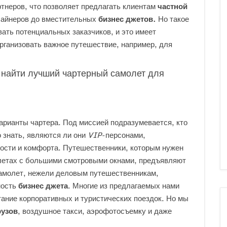
тнеров, что позволяет предлагать клиентам
частной
 лайнеров до вместительных
бизнес джетов.
Но такое
вать потенциальных заказчиков, и это имеет
рганизовать важное путешествие, например, для
м найти лучший чартерный самолет для
арианты чартера. Под миссией подразумевается, кто
о знать, являются ли они
VIP
-персонами,
сти и комфорта. Путешественники, которым нужен
летах с большими смотровыми окнами, предъявляют
самолет, нежели деловым путешественникам,
ность
бизнес джета
. Многие из предлагаемых нами
ание корпоративных и туристических поездок. Но мы
рузов
, воздушное такси, аэрофотосъемку и даже