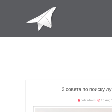
3 совета по поиску л
cofradmin
15 Aug 