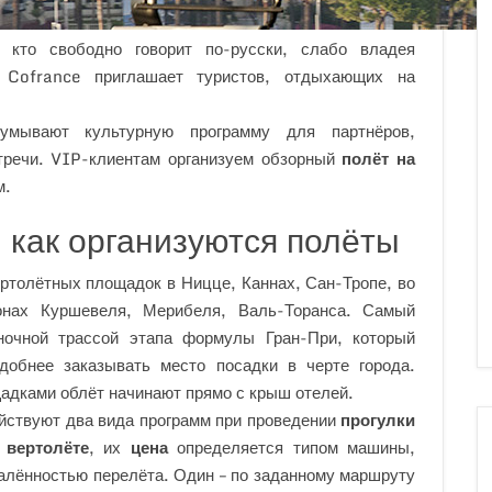
 кто свободно говорит по-русски, слабо владея
 Cofrance приглашает туристов, отдыхающих на
умывают культурную программу для партнёров,
тречи. VIP-клиентам организуем обзорный
полёт на
м.
 как организуются полёты
ртолётных площадок в Ницце, Каннах, Сан-Тропе, во
онах Куршевеля, Мерибеля, Валь-Торанса. Самый
ночной трассой этапа формулы Гран-При, который
добнее заказывать место посадки в черте города.
адками облёт начинают прямо с крыш отелей.
йствуют два вида программ при проведении
прогулки
 вертолёте
, их
цена
определяется типом машины,
алённостью перелёта. Один – по заданному маршруту