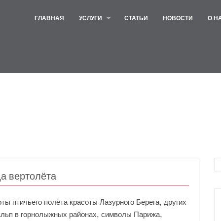
ГЛАВНАЯ
УСЛУГИ
СТАТЬИ
НОВОСТИ
О Н
а вертолёта
ы птичьего полёта красоты Лазурного Берега, других
Альп в горнолыжных районах, символы Парижа,