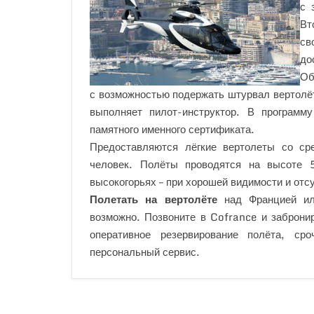
с 
Вт
с
до
Об
с возможностью подержать штурвал вертолёт
выполняет пилот-инструктор. В программ
памятного именного сертификата.
Предоставляются лёгкие вертолеты со ср
человек. Полёты проводятся на высоте 
высокогорьях – при хорошей видимости и отсу
Полетать на вертолёте
над Францией или
возможно. Позвоните в Cofrance и заброн
оперативное резервирование полёта, ср
персональный сервис.