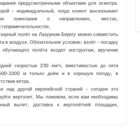
заранее предусмотренными объектами для осмотра.
орой – индивидуальный, когда клиент высказывает
вои пожелания о направлениях, местах,
стопримечательностях.
зорный полёт на Лазурном Берегу можно совместить
а в воздухе. Обязательное условие: взлёт – посадку
у обучающего полёта входят инструктаж, вручение
едней скоростью 230 км/ч, вместимостью до пяти
500–1000 м только днём и в хорошую погоду, в
тствии ветра.
 над другой европейской страной – сегодня это
ируйте вертолет. Мы поможем, если вам необходимы
очный вылет, доставка к вертолётной площадке,