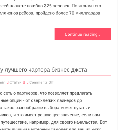
всей планете погибло 325 человек. По итогам того
иллионов рейсов, пройдено более 70 миллиардов
Continue reading..
ку лучшего чартера бизнес джета
min
Статьи
Comments Off
 сетью партнеров, что позволяет предлагать
ные опции – от сверхлегких лайнеров до
о такое разнообразие выбора может пугать и
чиков, и это имеет решающее значение, если вам
путешествие, например, для своего начальства. Вот
 найти лучший чартерный самолет для ваших нужд.