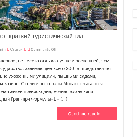
о: краткий туристический гид
min
Статьи
Comments Off
наверное, нет места отдыха лучше и роскошней, чем
осударство, занимающее всего 200 га, представляет
льно ухоженными улицами, пышными садами,
 казино. Отели и рестораны Монако считаются
рная жизнь превосходна, ночная жизнь кипит
одный Гран-при Формулы-1 – […]
Continue reading..