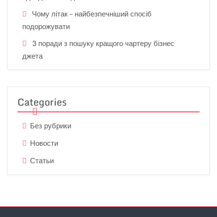
Чому літак – найбезпечніший спосіб
подорожувати
3 поради з пошуку кращого чартеру бізнес
джета
Categories
Без рубрики
Новости
Статьи