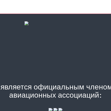
) является официальным члено
авиационных ассоциаций: