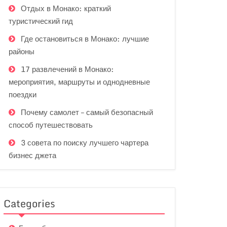
Отдых в Монако: краткий
туристический гид
Где остановиться в Монако: лучшие
районы
17 развлечений в Монако:
мероприятия, маршруты и однодневные
поездки
Почему самолет – самый безопасный
способ путешествовать
3 совета по поиску лучшего чартера
бизнес джета
Categories