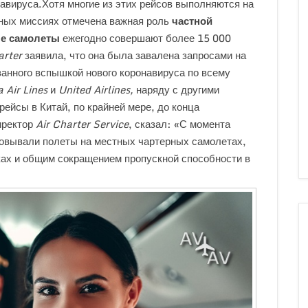
навируса.
Хотя многие из этих рейсов выполняются на
ных миссиях отмечена важная роль
частной
е самолеты
ежегодно совершают более 15 000
arter
заявила, что она была завалена запросами на
ванного вспышкой нового коронавируса по всему
a Air Lines
и
United Airlines,
наряду с другими
рейсы в Китай, по крайней мере, до конца
иректор
Air Charter Service
, сказал: «С момента
овывали полеты на местных чартерных самолетах,
дках и общим сокращением пропускной способности в