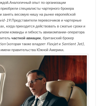
ждой.Аналогичный опыт по организации
 приобрели специалисты чартерного брокера
ии занять весомую нишу на рынке европейской
vid-19.
Представители перевозчиков и чартерные
х, когда приходится действовать в сжатые сроки и
лизм команды и гибкость авиакомпании-оператора
авитель
частной авиации
, британский брокер
tion
(которая также владеет
Flexjet
и
Sentient Jet),
т имени правительства Южной Америки.