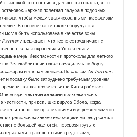
й с высокой плотностью и дальностью полета, и это
з остановок.Верхняя полетная палуба в подобных
 экипажа, чтобы между эвакуированными пассажирам
еление. В носовой части также оборудуется
ти могла быть использована в качестве зоны
r Partner
утверждают, что тесно сотрудничают с
твенного здравоохранения и Управлением
ходимые меры безопасности и протоколы для летного
ства Великобритании также находились на борту
 пассажирам и членам экипажа.По словам
Air Partner
,
ет и посадку было затруднено требуемым уровнем
 времени, так как правительство Китая работает
я.Операторы
частной авиации
привлекались к
в частности, при вспышке вируса Эбола, когда
равительственными организациями и учреждениями по
авших регионов жизненно необходимыми ресурсами.В
отают с большей частотой, перевозя грузы с
материалами, транспортными средствами,