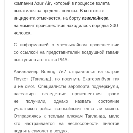
компании Azur Air, который в
процессе взлета
выкатился за
пределы полосы. В
контексте
инцидента отмечается, на
борту
авиалайнера
на
момент происшествия находилось порядка 300
человек.
С
информацией о
чрезвычайном происшествии
со
ссылкой на
представителей воздушной гавани
выступило агентство РИА.
Авиалайнер Boeing 767 отправлялся на
остров
Пхукет (Таиланд), но
покинуть Екатеринбург так
и
не
смог.
Специалисты аэропорта подчеркнули,
пассажиры вследствие происшествия травм
не
получили, однако назвать состояние
участников рейса
«
спокойным
»
едва
ли можно.
Отправляясь к
теплым пляжам Таиланда, мало
кто настраивается на
неспособность пилотов
поднять самолет в
воздух.