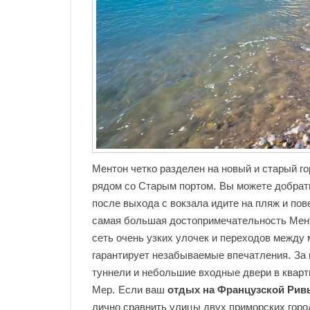
Ментон четко разделен на новый и старый го
рядом со Старым портом. Вы можете добрать
после выхода с вокзала идите на пляж и пов
самая большая достопримечательность Мент
сеть очень узких улочек и переходов между
гарантирует незабываемые впечатления. За
туннели и небольшие входные двери в квар
Мер. Если ваш
отдых на Французской Рив
лично сравнить улицы двух приморских гор