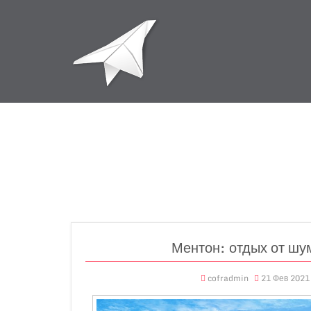
Ментон: отдых от шу
cofradmin
21 Фев 2021