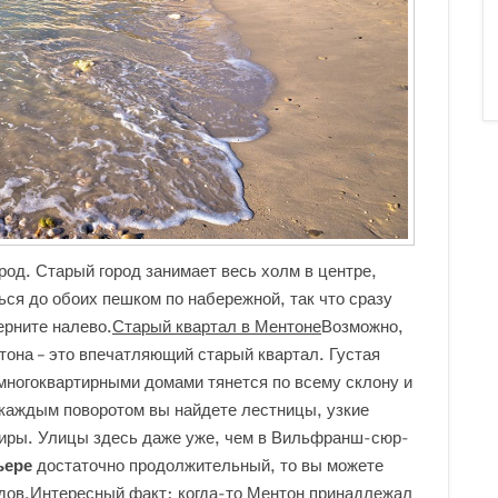
род. Старый город занимает весь холм в центре,
ся до обоих пешком по набережной, так что сразу
ерните налево.
Старый квартал в Ментоне
Возможно,
она – это впечатляющий старый квартал. Густая
 многоквартирными домами тянется по всему склону и
 каждым поворотом вы найдете лестницы, узкие
тиры. Улицы здесь даже уже, чем в Вильфранш-сюр-
ьере
достаточно продолжительный, то вы можете
одов.Интересный факт: когда-то Ментон принадлежал