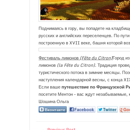
Поднимаясь в гору, вы попадете на кладбище
русских и английских переселенцев. По пут
построенную в XVII веке, башня которой во
Фестиваль лимонов
(Fête du Citron)
Город и
лимонов
(la Fête du Citron).
Традиция прове
туристического потока в зимние месяцы. По
наступления календарной весны, с конца XI
Если ваше
путешествие по Французской Р
посетите Ментон – вас ждут незабываемые, 
Шошина Ольга
Вконтакте
Facebook
Twitter
Go
←
Previous Post