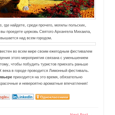
, где найдете, среди прочего, могилы польских,
и вы проедете церковь Святого Архангела Михаила,
звышается над всем городом.
звестен во всем мире своим ежегодным фестивалем
дения этого мероприятия связана с уменьшением
этому, чтобы побудить туристов приехать раньше
X века в городе проводится Лимонный фестиваль.
ивьере
приходится на это время, обязательно
красочные и невероятно ароматные впечатления!
ogle+
LinkedIn
Одноклассники
Next Post
→