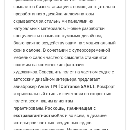
самолетов бизнес-авиации с помощью тщательно
проработанного дизайна иллюминаторы
скрываются за стильными панелями из
натуральных материалов. Новые разработки
специалисты называют «умным» дизайном,
благоприятно воздействующим на эмоциональный
фон в салоне. В сочетании с суперсовременной
мебелью салон частного самолета становится
похожим на космические фантазии
художников.Совершить полет на частном судне с
авторским дизайном интерьера предлагает
авиаброкер
Aviav
TM
(
Cofrance
SARL
)
. Комфорт
и оригинальный стиль в сочетании со скоростью
полета всем нашим клиентам
гарантированы.
Роскошь, граничащая
c
экстравагантностью
Как и во всем, в дизайне
интерьеров частных воздушных судов
встречаются излишества. Например, в личном