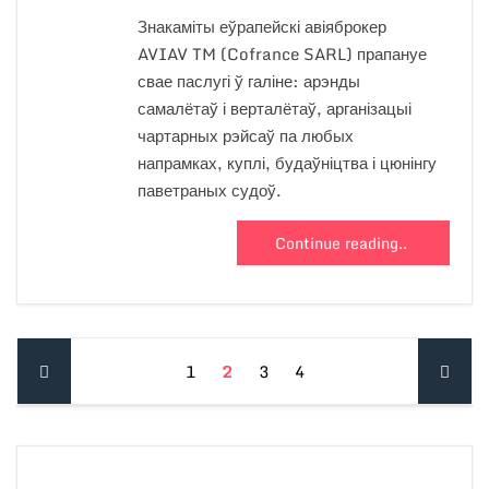
Знакаміты еўрапейскі авіяброкер
AVIAV TM (Cofrance SARL) прапануе
свае паслугі ў галіне: арэнды
самалётаў і верталётаў, арганізацыі
чартарных рэйсаў па любых
напрамках, куплі, будаўніцтва і цюнінгу
паветраных судоў.
Continue reading..
1
2
3
4