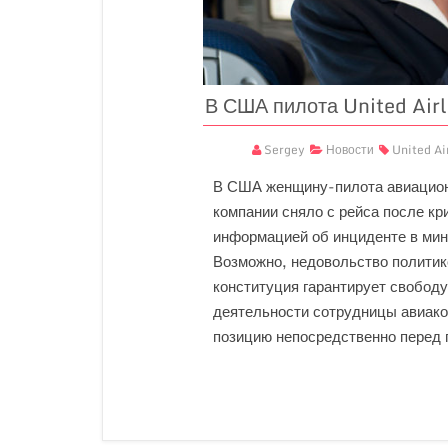
В США пилота United Airl
Sergey
Новости
United Ai
В США женщину-пилота авиационн
компании сняло с рейса после кр
информацией об инциденте в ми
Возможно, недовольство политик
конституция гарантирует свободу
деятельности сотрудницы авиак
позицию непосредственно перед 