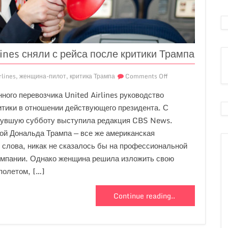
ines сняли с рейса после критики Трампа
rlines
,
женщина-пилот
,
критика Трампа
Comments Off
ого перевозчика United Airlines руководство
итики в отношении действующего президента. С
нувшую субботу выступила редакция CBS News.
ой Дональда Трампа — все же американская
 слова, никак не сказалось бы на профессиональной
омпании. Однако женщина решила изложить свою
полетом, […]
Continue reading..